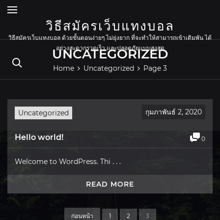
Skip
to
content
วิธีสมัครเว็บแทงบอล
วิธีสมัครเว็บแทงบอล ด้วยขั้นตอนง่ายๆ ไม่ยุ่งยาก ที่จะทำให้สามารถเข้าเดิมพัน ได้
อย่างสะดวกรวดเร็ว และปลอดภัยแบบสูงสุด
UNCATEGORIZED
Home
Uncategorized
Page 3
กุมภาพันธ์ 2, 2020
Uncategorized
Hello world!
0
Welcome to WordPress. Thi . . .
READ MORE
ก่อนหน้า
1
2
3