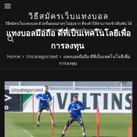
Skip
to
content
วิธีสมัครเว็บแทงบอล
วิธีสมัครเว็บแทงบอล ด้วยขั้นตอนง่ายๆ ไม่ยุ่งยาก ที่จะทำให้สามารถเข้าเดิมพัน ได้
อย่างสะดวกรวดเร็ว และปลอดภัยแบบสูงสุด
แทงบอลมือถือ ดีที่เป็นเทคโนโลยีเพื่อ
การลงทุน
Home
Uncategorized
แทงบอลมือถือ ดีที่เป็นเทคโนโลยีเพื่อ
การลงทุน
Uncategorized