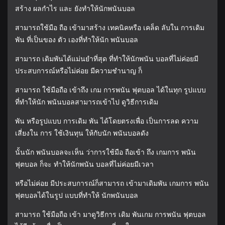
สร้าง ผลกำไร และ ยังทำให้นัก
พนันบอล
สามารถใช้มือ ถือ เข้ามาสร้าง เทคนิคหรือ เคล็ด ลับใน การเดิม
พัน ที่เป็นของ ตัว เองที่ทำให้นัก พนันบอล
สามารถ เดิมพัน
ได้แม่นยำที่สุด ที่ทำให้นักพนัน บอลที่ไม่ค่อยมี
ประสบการณ์หรือไม่ค่อย มีความชำนาญ ก็
สามารถ
ใช้มือถือ เข้าถึง เกม การพนัน ฟุตบอล ได้ในทุก รูปแบบ
ที่ทำให้นัก พนันบอล
สามารถเข้าไป ดูวิธีการเดิม
พัน หรือรูปแบบ การเดิม พัน ได้โดยตรงเพื่อ เป็นการลด ความ
เสี่ยงใน การ ใช้เงินทุน ให้กับนัก พนันบอล
ดัง
นั้นนัก พนันบอลจะเห็น ว่าการใช้มือ ถือเข้า ถึง เกมการ พนัน
ฟุตบอล ก็จะ ทำให้นักพนัน บอลที่ไม่ค่อยมีเวลา
หรือไม่ค่อย มีประสบการณ์ก็สามารถ เข้ามา
เดิมพัน เกมการ พนัน
ฟุตบอลได้ในรูป แบบที่ทำให้ นักพนันบอล
สามารถ ใช้มือถือ เข้า มาดูวิธีการ เดิม พันเกม การพนัน ฟุตบอล