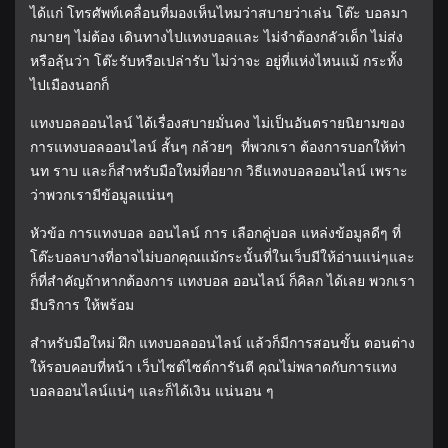
ได้แก่ โทรศัพท์เคลื่อนที่มองเห็นไหมว่าสบายว่าเล่น โต๊ะ
บอลมา
กมายๆ ไม่ต้อง เดินทางไปแทงบอลและ ไม่จําต้องกลัวเด็ก ไม่ส่ง
หรือลุ้นว่า โต๊ะรับหรือเปล่ารับ ไม่ว่าจะ อยู่ที่แห่งไหนแม้ กระทั้ง
ไปเมืองนอกก็
แทงบอลออนไลน์ ได้เรื่องสบายมั่นคง ไม่เป็นอันตรายนิยามของ
การ
แทงบอลออนไลน์ สั้นๆ กล้วยๆ ที่พวกเรา ต้องการบอกให้ท่า
นท ราบ และก็สําหรับมือใหม่ที่อยาก วิธีแทงบอลออนไลน์ เพราะ
ว่าพวกเรามีข้อมูลแน่นๆ
หัวข้อ การแทงบอล ออนไลน์ การ เลือกคู่บอล แหล่งข้อมูลดีๆ ที่
โต๊ะบอลบางที่อาจไม่บอกคุณแม้กระนั้นที่ใน
เว็บมีให้อ่านแน่ๆ
และ
ก็ที่สําคัญถ้าหากต้องการ แทงบอล ออนไลน์ ก็คิลก ได้เลย พวกเรา
มีบริการ ให้พร้อม
สําหรับมือใหม่ ฝึก แทงบอลออนไลน์ แล้วก็มีการสอนขั้น ตอนต่าง
ให้รอบคอบที่หน้า เว็บไซต์ไซต์การันตี คุณไม่พลาดกับการแทง
บอลออนไลน์แน่ๆ และก็ได้เงิน แน่นอน ๆ