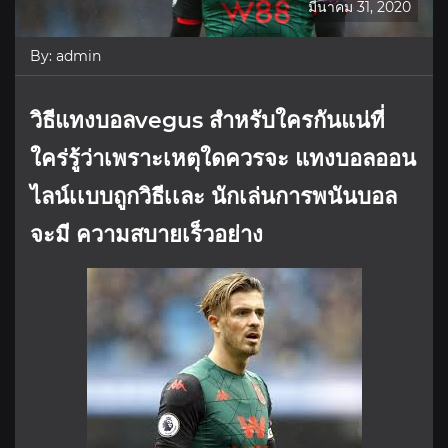
มีนาคม 31, 2020
By:
admin
วิธีแทงบอลvegus สําหรับใครกันแน่ที่
ใคร่รู้ว่าเพราะเหตุใดควรจะ แทงบอลออน
ไลน์เเบบถูกวิธีเเละ นักเล่นการพนันบอล
จะมี ความสบายเร็วอย่าง