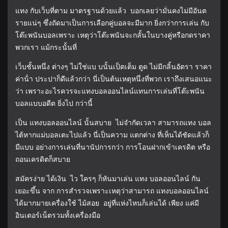
แทง กับเว็บที่ตาม มาตรฐานด้วยแล้ว บอกเลยว่ามั่นคงไม่มีอันต
รายแน่ๆ ซึ่งถัดมาเป็นการเลือกคู่บอลจะมีมาก ยิ่งกว่าการเล่น กับ
โต๊ะพนันบอลเพราะ เหตุว่า
โต๊ะพนันจะกลั้นในบางคู่หรือ
กดราคา
พวกเรา แม้กระนั้นที่
เว็บชั้นหนึ่ง ต่างๆ ไม่ใช่แบ บนั้นเป็ตเต็ม ตูด ไม่มีกลิ้นอัตรา ราคา
ค่าน้ํา ประปาก็ดีแล้วกว่า นี่เป็นต้นเหตุหนึ่งที่พวก เราถึงเสนอแนะ
ว่า เพราะอะไรควรจะแทงบอลออนไลน์แทนการเล่นที่โต๊ะพนัน
บอล
แบบอดีต ยิ่งไป กว่านี้
เป็น แทงบอลออนไลน์ นั้นสบาย ไม่จํากัดเวลา สามารถแทง บอล
ไต้หากแม่บอลเตะไปแล้ว นี่เป็นความ แตกต่าง ที่เห็นได้ชัดแล้วก็
มีแบบ อย่างการเล่นที่นานัปการกว่า การโอนฝากเข้าเครดิต หรือ
ถอนเครดิต
ก็สบาย
สมัครง่าย ได้เงิน ไว ใครๆ ก็หันมาเล่น แทง บอลออนไลน์ กัน
เยอะขึ้น จาก การสํารวจเพราะเหตุว่าสามารถ แทงบอลออนไลน์
ได้มากมายเครื่องใช้ ไม้สอย อยู่ที่แห่งไหนก็เล่นได้ เพียง แค่มี
อินเตอร์เน็ตรวมทั้งเครื่องมือ