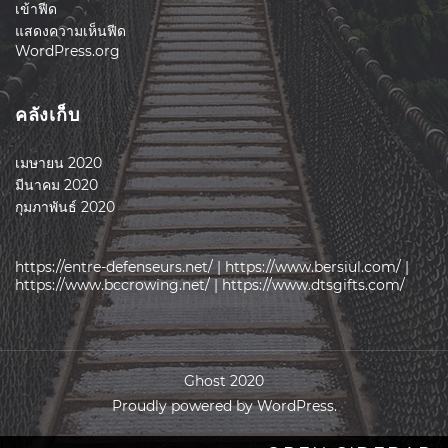
เข้าฟีด
แสดงความเห็นฟีด
WordPress.org
คลังเก็บ
เมษายน 2020
มีนาคม 2020
กุมภาพันธ์ 2020
https://entre-defenseurs.net/
|
https://www.bersiul.com/
|
https://www.bccrowing.net/
|
https://www.dtsgifts.com/
Ghost 2020
Proudly powered by WordPress.