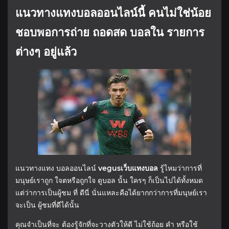
แนวทางแทงบอลออนไลน์นี้ คนไม่ใช่น้อย
ชอบพอการถ่าย ถอดสด บอลใน รายการ
ต่างๆ อยู่แล้ว
แนวทางแทง บอลออนไลน์
vegusเว็บแทงบอล
รู้ไหมว่าการที่
มนุษย์เราถูก ใจตหรือถูกใจ ดูบอล นั้น ใครๆ ก็เป็นไปได้ทั้งหมด
แต่ว่าการเป็นผู้ชม ที่ ดีนี่ นั่นแหละคือได้ยากกว่า
การที่มนุษย์เรา
จะเป็น ผู้ชมที่ดีได้นั้น
คุณจําเป็นที่จะ ต้องรู้จักที่จะวางตัวให้ดี ไม่ใช้ถ้อย คํา หรือใช้