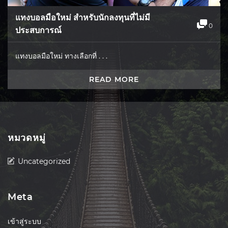
แทงบอลมือใหม่ สำหรับนักลงทุนที่ไม่มี
0
ประสบการณ์
แทงบอลมือใหม่ ทางเลือกที่ . . .
READ MORE
หมวดหมู่
Uncategorized
Meta
เข้าสู่ระบบ